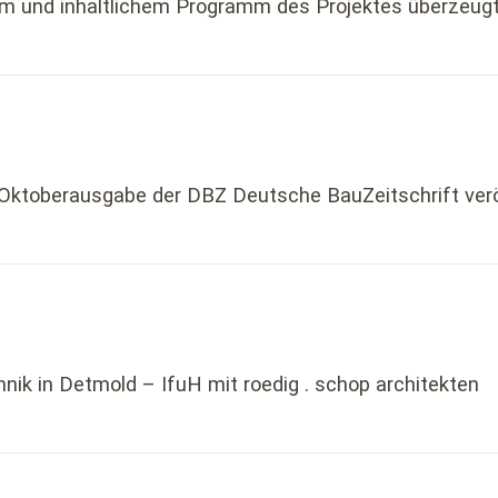
m und inhaltlichem Programm des Projektes überzeugte
 Oktoberausgabe der DBZ Deutsche BauZeitschrift ver
ik in Detmold – IfuH mit roedig . schop architekten