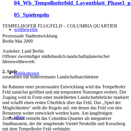
04_Wb_Tempelhoferfeld_Layoutblatt_Phase3_g
05_Spielregeln
TEMPELHOFER FLUGFELD – COLUMBIA QUARTIER
wettbewerbe
Prozessuale Stadtentwicklung
Berlin Mai 2009
Auslober: Land Berlin
Offener zweistufiger städtebaulich-landschaftsplanerischer
Ideenwettbewerb:
2. Stufe
publikationen
zusammen mit hutterreimann Landschaftsarchitektur
Im Rahmen einer prozessualen Entwicklung wird das Tempelhofer
Feld zunächst geöffnet und mit temporären Nutzungen erobert. Der
Zugang wird in Form einer modellierten Landschaftsbrücke markiert
und schafft einen ersten Überblick über das Feld. Das „Spiel der
Möglichkeiten“ stellt die Regeln auf, mit denen das Feld von den
Benutzern weiter entwickelt werden kann. Am langfristigen
office
Zeithorizont entsteht das Columbia-Quartier als integrativer
Stadtbaustein, der die umgebende Viertel Neukölln und Kreuzberg
mit dem Tempelhofer Feld verbindet.