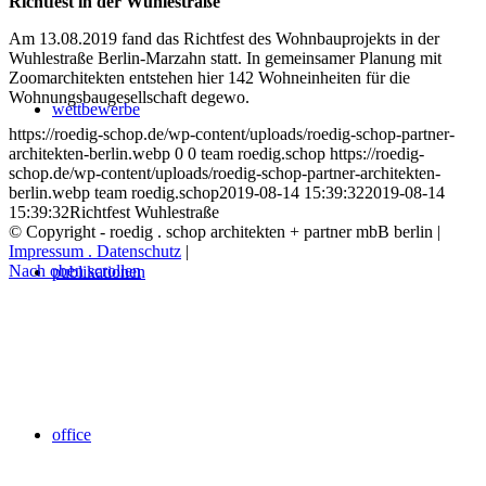
Richtfest in der Wuhlestraße
Am 13.08.2019 fand das Richtfest des Wohnbauprojekts in der
Wuhlestraße Berlin-Marzahn statt. In gemeinsamer Planung mit
Zoomarchitekten entstehen hier 142 Wohneinheiten für die
Wohnungsbaugesellschaft degewo.
wettbewerbe
https://roedig-schop.de/wp-content/uploads/roedig-schop-partner-
architekten-berlin.webp
0
0
team roedig.schop
https://roedig-
schop.de/wp-content/uploads/roedig-schop-partner-architekten-
berlin.webp
team roedig.schop
2019-08-14 15:39:32
2019-08-14
15:39:32
Richtfest Wuhlestraße
© Copyright - roedig . schop architekten + partner mbB berlin |
Impressum . Datenschutz
|
Nach oben scrollen
publikationen
office