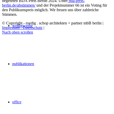
begehrten BDA Preis Berlin 2024. Unter
bda-preis-
berlin.de/abstimmen/
und der Projektnummer 66 ist ein Voting für
den Publikumspreis möglich. Wir freuen uns über zahlreiche
Stimmen.
© Copyright - roedig . schop architekten + partner mbB berlin |
wettbewerbe
Impressum . Datenschutz
|
Nach oben scrollen
publikationen
office