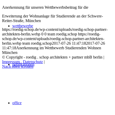
Anerkennung für unseren Wettbewerbsbeitrag für die
Erweiterung der Wohnanlage für Studierende an der Schwere-
Reiter-Straße, München
wettbewerbe
https://roedig-schop.de/wp-content/uploads/roedig-schop-partner-
architekten-berlin.webp
0
0
team roedig.schop
https://roedig-
schop.de/wp-content/uploads/roedig-schop-partner-architekten-
berlin.webp
team roedig.schop
2017-07-26 11:47:18
2017-07-26
11:47:18
Anerkennung im Wettbewerb Studierenden Wohnen
München
© Copyright - roedig . schop architekten + partner mbB berlin |
Impressum . Datenschutz
|
publikationen
Nach oben scrollen
office